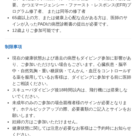
要。 かつエマージェンシー・ファースト・レスポンス(EFR)プ
ログラム修了者、 または同等の修了者
65歳以上の方、または健康上心配な点がある方は、医師のサ
インが入ったPADIの病歴診断書の提出が必要です。
12歳よりご参加可能です。
制限事項
現在の健康状態および過去の病歴もダイビング参加に影響があ
り、ご参加いただけない場合もございます。心臓疾患・脳卒
中・自然気胸・重い糖尿病・てんかん・血圧をコントロールす
る薬を服用しているお客様は、ダイビングに参加する前に医師
とご相談ください。
スキューバダイビング後18時間以内は、飛行機には搭乗しな
いでください。
未成年のみのご参加の場合親権者様のサインが必要となりま
す。ホテルピックアップの際、必要書類のご記入とサインをお
願いします。
妊婦の方はご参加いただけません。
健康状態に関しては注意が必要なお客様はご予約時にお知らせ
ください。