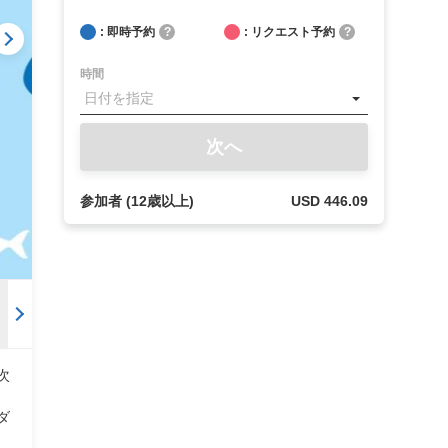
: 即時予約
?
: リクエスト予約
?
時間
次へ
参加者 (12歳以上)
USD 446.09
次
ダ