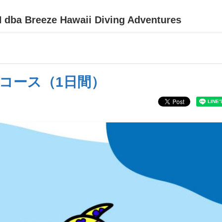
ba Breeze Hawaii Diving Adventures
ーコース（1日間）